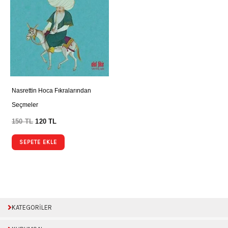
Nasrettin Hoca Fıkralarından
Seçmeler
150
TL
120
TL
SEPETE EKLE
KATEGORİLER