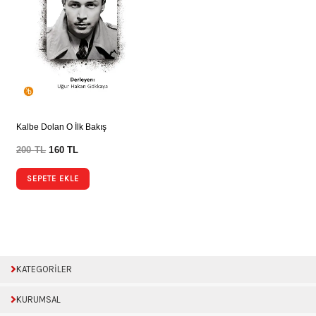
Kalbe Dolan O İlk Bakış
200
TL
160
TL
SEPETE EKLE
KATEGORİLER
KURUMSAL