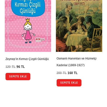
Osmanlı Hanımları ve Hizmetçi
Zeynep’in Kırmızı Çizgili Günlüğü
Kadınlar (1869-1927)
120
TL
96
TL
200
TL
160
TL
SEPETE EKLE
SEPETE EKLE