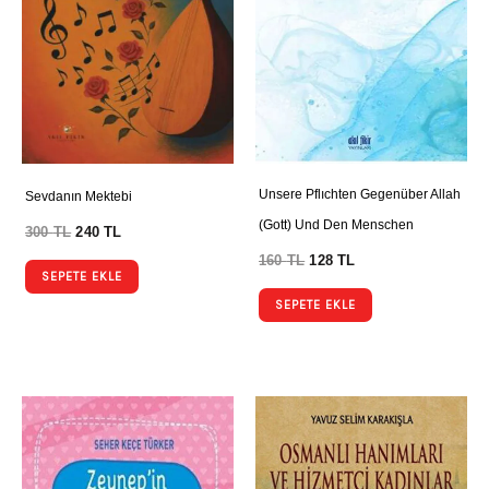
Unsere Pflıchten Gegenüber Allah
Sevdanın Mektebi
(Gott) Und Den Menschen
300
TL
240
TL
160
TL
128
TL
SEPETE EKLE
SEPETE EKLE