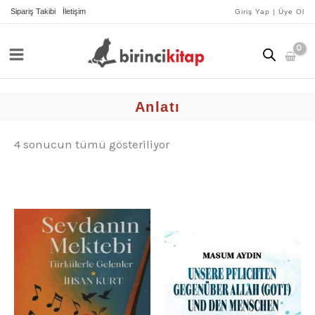
İçeriğe
yeniye
Sipariş Takibi
İletişim
Giriş Yap | Üye Ol
göre
atla
sıralandı
Anlatı
4 sonucun tümü gösteriliyor