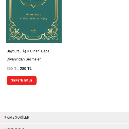
Bayburtlu Âşık Cihanî Baba
Dîvanından Seçmeler
350
TL
280
TL
SEPETE EKLE
KATEGORİLER